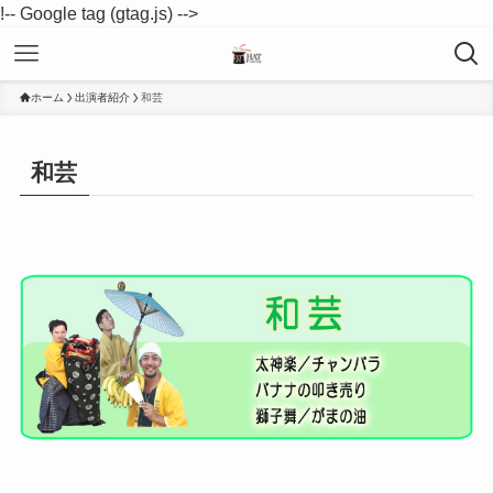
!-- Google tag (gtag.js) -->
ホーム
出演者紹介
和芸
和芸